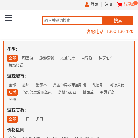
0
登录
注册
行程单
客服电话 1300 130 120
类型:
全部
跟团游
旅游套餐
景点门票
自驾游
私享包车
机场接送
游玩城市:
全部
悉尼
墨尔本
黄金海岸及布里斯班
凯恩斯
阿德莱德
珀斯
乌鲁鲁及爱丽丝泉
塔斯马尼亚
新西兰
圣灵群岛
其他
游玩天数:
全部
一日
多日
价格区间: