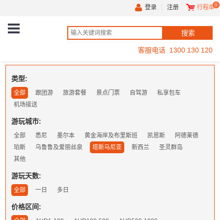
0
登录
注册
行程单
客服电话 1300 130 120
类型:
全部
跟团游
旅游套餐
景点门票
自驾游
私享包车
机场接送
游玩城市:
全部
悉尼
墨尔本
黄金海岸及布里斯班
凯恩斯
阿德莱德
珀斯
乌鲁鲁及爱丽丝泉
塔斯马尼亚
新西兰
圣灵群岛
其他
游玩天数:
全部
一日
多日
价格区间: