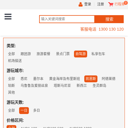
0
登录
注册
行程单
客服电话 1300 130 120
类型:
全部
跟团游
旅游套餐
景点门票
自驾游
私享包车
机场接送
游玩城市:
全部
悉尼
墨尔本
黄金海岸及布里斯班
凯恩斯
阿德莱德
珀斯
乌鲁鲁及爱丽丝泉
塔斯马尼亚
新西兰
圣灵群岛
其他
游玩天数:
全部
一日
多日
价格区间: