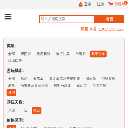
0
登录
注册
行程单
客服电话 1300 130 120
类型:
全部
跟团游
旅游套餐
景点门票
自驾游
私享包车
机场接送
游玩城市:
全部
悉尼
墨尔本
黄金海岸及布里斯班
凯恩斯
阿德莱德
珀斯
乌鲁鲁及爱丽丝泉
塔斯马尼亚
新西兰
圣灵群岛
其他
游玩天数:
全部
一日
多日
价格区间: